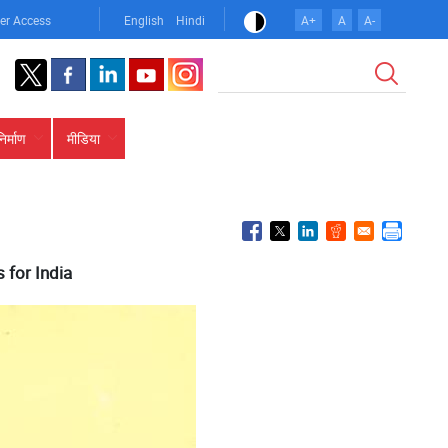
er Access
English
Hindi
A+
A
A-
खोज
निर्माण
मीडिया
 for India