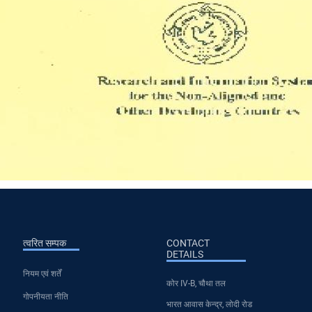
त्वरित सम्पक
CONTACT
DETAILS
नियम एवं शर्तें
कोर IV-B, चौथा तल
गोपनीयता नीति
भारत आवास केन्द्र, लोदी रोड