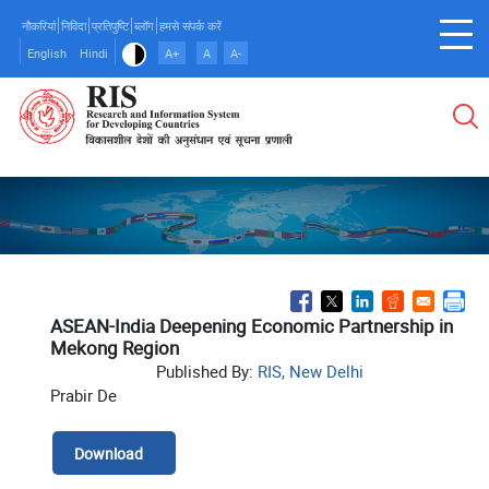
Skip
नौकरियां
निविदा
प्रतिपुष्टि
ब्लॉग
हमसे संपर्क करें
to
English
Hindi
A+
A
A-
main
content
ASEAN-India Deepening Economic Partnership in
Mekong Region
Published By:
RIS, New Delhi
Prabir De
Download