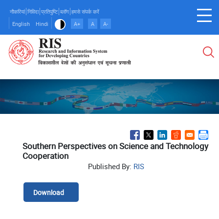
Skip
नौकरियां
निविदा
प्रतिपुष्टि
ब्लॉग
हमसे संपर्क करें
to
English
Hindi
A+
A
A-
main
content
Southern Perspectives on Science and Technology
Cooperation
Published By:
RIS
Download