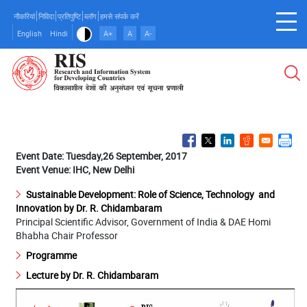
Skip
नौकरियां
निविदा
प्रतिपुष्टि
ब्लॉग
हमसे संपर्क करें
to
English
Hindi
A+
A
A-
main
content
Event Date: Tuesday,26 September, 2017
Event Venue: IHC, New Delhi
Sustainable Development: Role of Science, Technology and
Innovation by Dr. R. Chidambaram
Principal Scientific Advisor, Government of India & DAE Homi
Bhabha Chair Professor
Programme
Lecture by Dr. R. Chidambaram