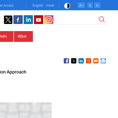
er Access
English
Hindi
A+
A
A-
खोज
निर्माण
मीडिया
tion Approach