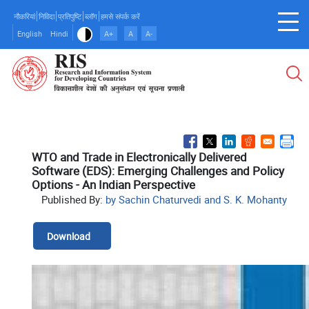
Skip
नौकरियां
निविदा
प्रतिपुष्टि
ब्लॉग
हमसे संपर्क करें
to
English
Hindi
A+
A
A-
main
content
WTO and Trade in Electronically Delivered
Software (EDS): Emerging Challenges and Policy
Options - An Indian Perspective
Published By:
by Sachin Chaturvedi and S. K. Mohanty
Download