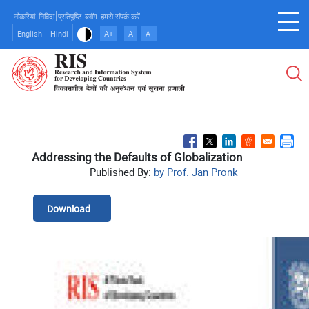
Skip
नौकरियां
निविदा
प्रतिपुष्टि
ब्लॉग
हमसे संपर्क करें
to
English
Hindi
A+
A
A-
main
content
Addressing the Defaults of Globalization
Published By:
by Prof. Jan Pronk
Download