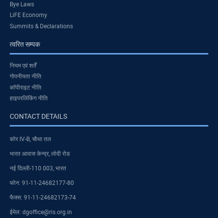
Bye Laws
LiFE Economy
Summits & Declarations
त्वरित सम्पक
नियम एवं शर्तें
गोपनीयता नीति
कॉपीराइट नीति
हाइपरलिंकिंग नीति
CONTACT DETAILS
कोर IV-B, चौथा तल
भारत आवास केन्द्र, लोदी रोड
नई दिल्ली-110 003, भारत
फोन: 91-11-24682177-80
फैक्स: 91-11-24682173-74
ईमेल: dgoffice@ris.org.in