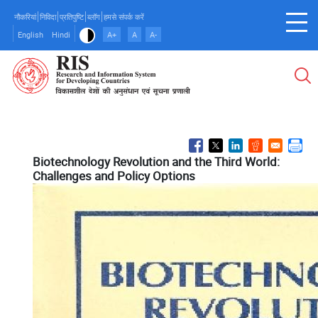
Skip
नौकरियां
निविदा
प्रतिपुष्टि
ब्लॉग
हमसे संपर्क करें
to
English
Hindi
A+
A
A-
main
content
Biotechnology Revolution and the Third World:
Challenges and Policy Options