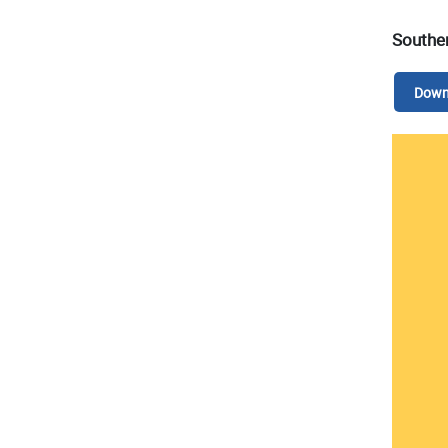
Southe
Down