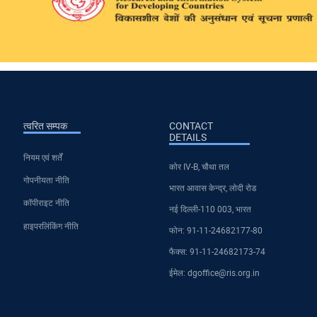
त्वरित सम्पक
CONTACT
DETAILS
नियम एवं शर्तें
कोर IV-B, चौथा तल
गोपनीयता नीति
भारत आवास केन्द्र, लोदी रोड
कॉपीराइट नीति
नई दिल्ली-110 003, भारत
हाइपरलिंकिंग नीति
फोन: 91-11-24682177-80
फैक्स: 91-11-24682173-74
ईमेल: dgoffice@ris.org.in