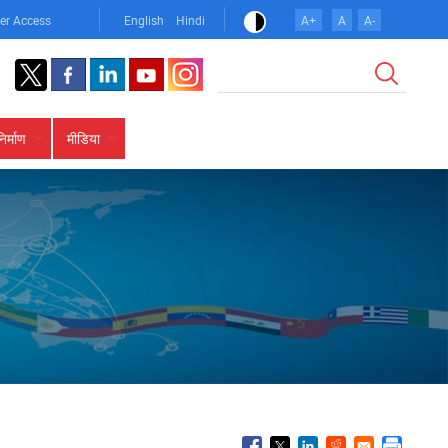
er Access
English
Hindi
A+
A
A-
खोज
निर्माण
मीडिया