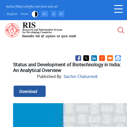
Skip
नौकरियां
निविदा
प्रतिपुष्टि
ब्लॉग
हमसे संपर्क करें
to
English
Hindi
A+
A
A-
main
content
Status and Development of Biotechnology in India:
An Analytical Overview
Published By:
Sachin Chaturvedi
Download