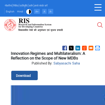
Skip
नौकरियां
निविदा
प्रतिपुष्टि
ब्लॉग
हमसे संपर्क करें
to
English
Hindi
A+
A
A-
main
content
Innovation Regimes and Multilateralism: A
Reflection on the Scope of New MDBs
Published By:
Sabyasachi Saha
Download