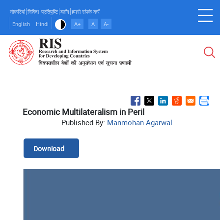
Skip
नौकरियां
निविदा
प्रतिपुष्टि
ब्लॉग
हमसे संपर्क करें
to
English
Hindi
A+
A
A-
main
content
Economic Multilateralism in Peril
Published By:
Manmohan Agarwal
Download