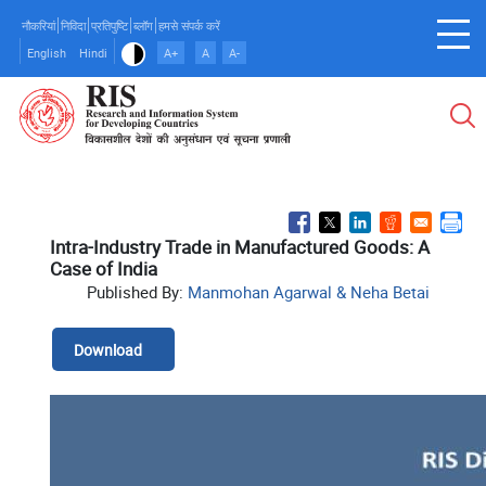
Skip
नौकरियां
निविदा
प्रतिपुष्टि
ब्लॉग
हमसे संपर्क करें
to
English
Hindi
A+
A
A-
main
content
Intra-Industry Trade in Manufactured Goods: A
Case of India
Published By:
Manmohan Agarwal & Neha Betai
Download