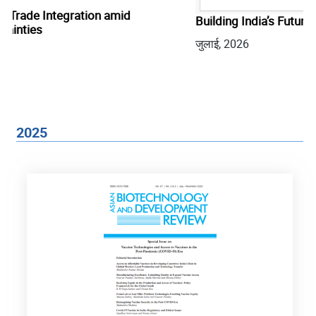
In
Building India’s Future Fleet: From Policy to Practice
E
जुलाई, 2026
जु
2025