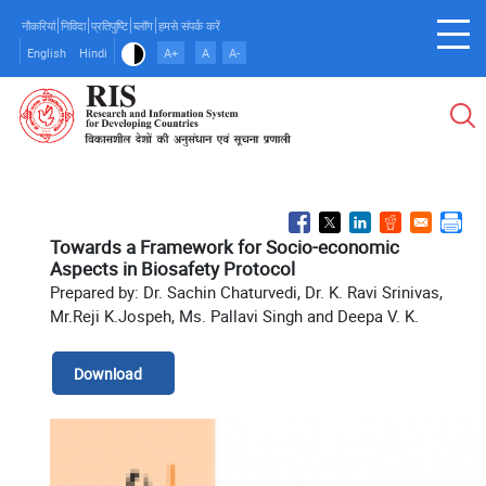
Skip
नौकरियां
निविदा
प्रतिपुष्टि
ब्लॉग
हमसे संपर्क करें
to
English
Hindi
A+
A
A-
main
content
Towards a Framework for Socio-economic
Aspects in Biosafety Protocol
Prepared by: Dr. Sachin Chaturvedi, Dr. K. Ravi Srinivas,
Mr.Reji K.Jospeh, Ms. Pallavi Singh and Deepa V. K.
Download