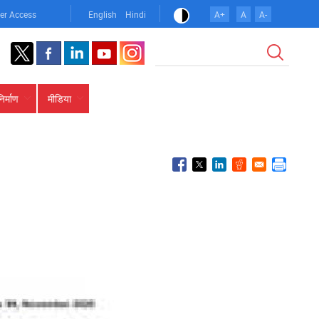
er Access
English
Hindi
A+
A
A-
खोज
निर्माण
मीडिया